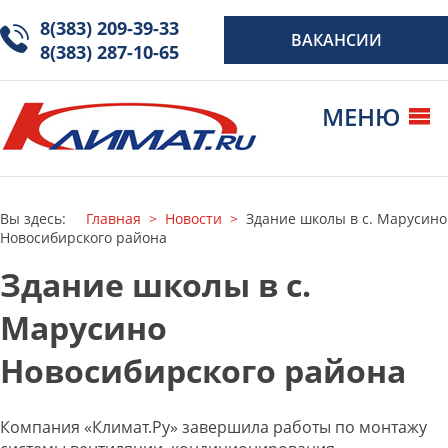
8(383) 209-39-33
ВАКАНСИИ
8(383) 287-10-65
МЕНЮ
Новости
О компании
Вы здесь:
Главная
Новости
Здание школы в с. Марусино
Монтаж
вентиляции
Новосибирского района
Установка
Здание школы в с.
кондиционеров
Марусино
Объекты
Галерея
Новосибирского района
Контакты
Компания «Климат.Ру» завершила работы по монтажу