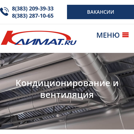
8(383) 209-39-33
ВАКАНСИИ
8(383) 287-10-65
МЕНЮ
Новости
О компании
Монтаж
вентиляции
Кондиционирование и
Установка
кондиционеров
вентиляция
Объекты
Галерея
Контакты